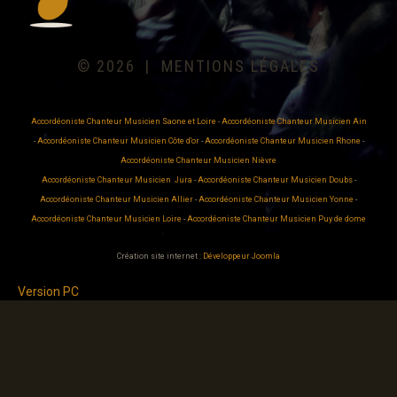
©
2026
MENTIONS LÉGALES
Accordéoniste Chanteur Musicien Saone et Loire
-
Accordéoniste Chanteur Musicien Ain
-
Accordéoniste Chanteur Musicien Côte d'or
-
Accordéoniste Chanteur Musicien Rhone
-
Accordéoniste Chanteur Musicien Nièvre
Accordéoniste Chanteur Musicien Jura
-
Accordéoniste Chanteur Musicien Doubs
-
Accordéoniste Chanteur Musicien Allier
-
Accordéoniste Chanteur Musicien Yonne
-
Accordéoniste Chanteur Musicien Loire
-
Accordéoniste Chanteur Musicien Puy de dome
Création site internet :
Développeur Joomla
Version PC