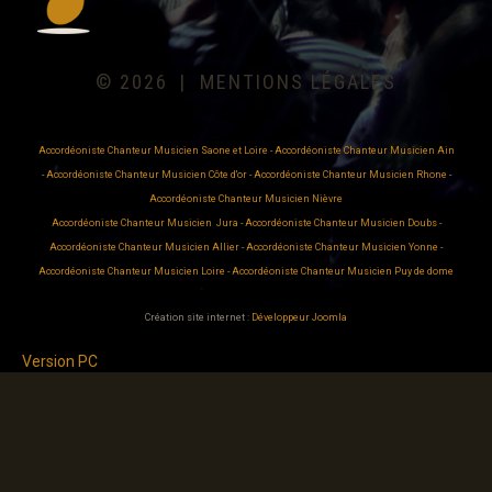
©
2026
MENTIONS LÉGALES
Accordéoniste Chanteur Musicien Saone et Loire
-
Accordéoniste Chanteur Musicien Ain
-
Accordéoniste Chanteur Musicien Côte d'or
-
Accordéoniste Chanteur Musicien Rhone
-
Accordéoniste Chanteur Musicien Nièvre
Accordéoniste Chanteur Musicien Jura
-
Accordéoniste Chanteur Musicien Doubs
-
Accordéoniste Chanteur Musicien Allier
-
Accordéoniste Chanteur Musicien Yonne
-
Accordéoniste Chanteur Musicien Loire
-
Accordéoniste Chanteur Musicien Puy de dome
Création site internet :
Développeur Joomla
Version PC